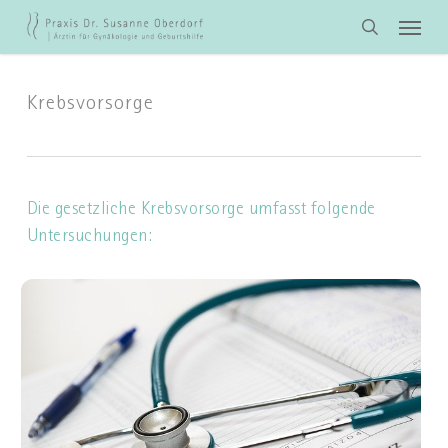
Skip
Menu
to
search
main
content
Krebsvorsorge
Die gesetzliche Krebsvorsorge umfasst folgende
Untersuchungen: